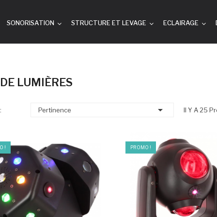
SONORISATION
STRUCTURE ET LEVAGE
ECLAIRAGE
 DE LUMIÈRES

:
Pertinence
Il Y A 25 Pr
 !
PROMO !