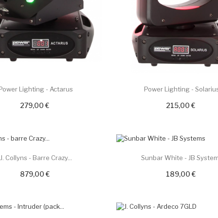
Power Lighting - Actarus
Power Lighting - Solariu
279,00 €
215,00 €
J. Collyns - Barre Crazy...
Sunbar White - JB Syste
879,00 €
189,00 €
 !
PROMO !