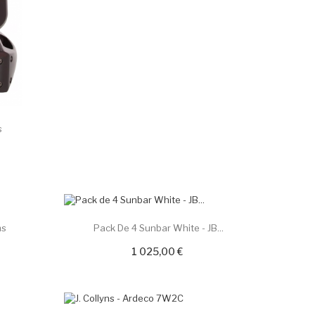
s
PROMO !
ms
Pack De 4 Sunbar White - JB...
1 025,00 €
PROMO !