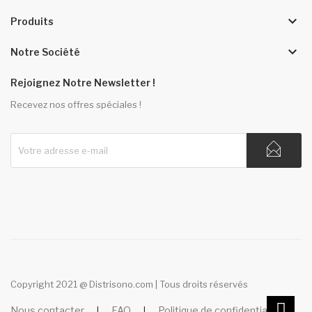
keyboard_arrow_down
Produits
keyboard_arrow_down
Notre Société
Rejoignez Notre Newsletter !
Recevez nos offres spéciales !
Copyright 2021 @ Distrisono.com | Tous droits réservés
Nous contacter
FAQ
Politique de confidentialité
|
|