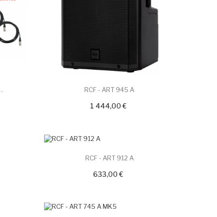
..
RCF - ART 945 A
1 444,00 €
RCF - ART 912 A
633,00 €