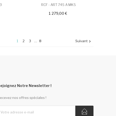
03
RCF - ART 745 A MK5
1 279,00 €
1
2
3
…
8
Suivant

ejoignez Notre Newsletter !
ecevez nos offres spéciales !