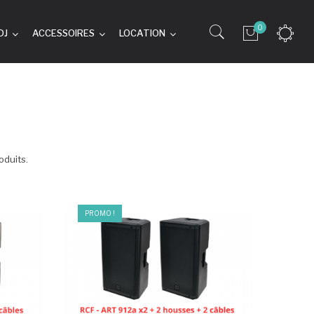
0
DJ
ACCESSOIRES
LOCATION
oduits.
PROMO !