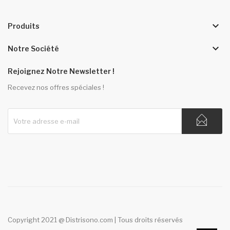
keyboard_arrow_down
Produits
keyboard_arrow_down
Notre Société
Rejoignez Notre Newsletter !
Recevez nos offres spéciales !
Copyright 2021 @ Distrisono.com | Tous droits réservés