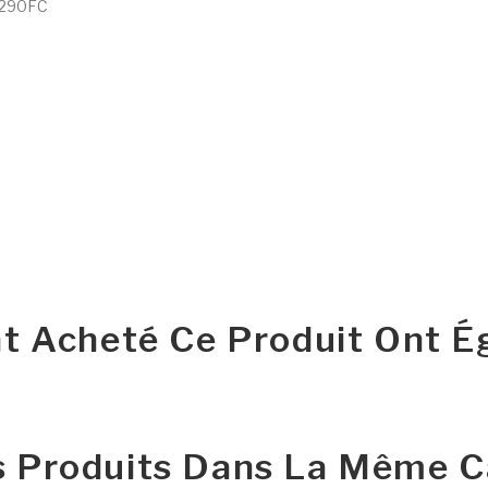
SX290FC
nt Acheté Ce Produit Ont É
s Produits Dans La Même Ca