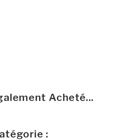
galement Acheté...
tégorie :