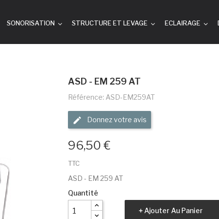
SONORISATION
STRUCTURE ET LEVAGE
ECLAIRAGE
ASD - EM 259 AT
Référence: ASD-EM259AT
Donnez votre avis
96,50 €
TTC
ASD - EM 259 AT
Quantité
Ajouter Au Panier