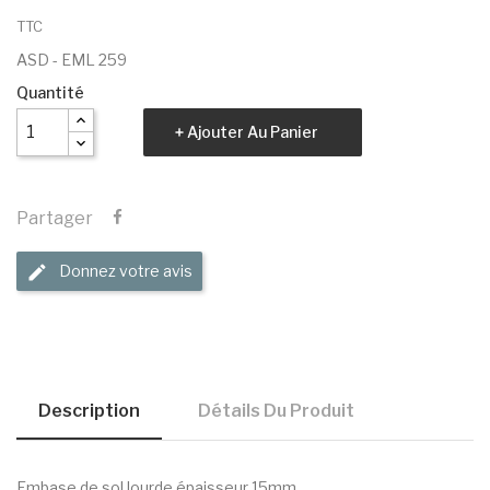
TTC
ASD - EML 259
Quantité
Ajouter Au Panier
Partager
Donnez votre avis
Description
Détails Du Produit
Embase de sol lourde épaisseur 15mm