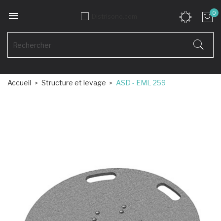

0
Accueil
Structure et levage
ASD - EML 259